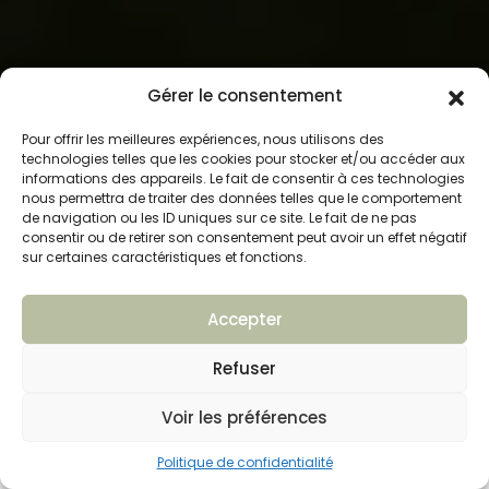
Gérer le consentement
Pour offrir les meilleures expériences, nous utilisons des
technologies telles que les cookies pour stocker et/ou accéder aux
informations des appareils. Le fait de consentir à ces technologies
nous permettra de traiter des données telles que le comportement
de navigation ou les ID uniques sur ce site. Le fait de ne pas
consentir ou de retirer son consentement peut avoir un effet négatif
sur certaines caractéristiques et fonctions.
Accepter
OBJECTIFS DE LA POLITIQUE DE
Refuser
CONFIDENTIALITÉ :
Voir les préférences
Le respect de la vie privée ainsi que la protection des
renseignements personnels sont essentiels pour
Politique de confidentialité
nous, c’est pourquoi, par la présente Politique, nous